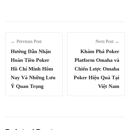
← Previous Post
Next Post →
Hướng Dẫn Nhận
Khám Phá Poker
Hoàn Tiền Poker
Platform Omaha và
Hồ Chí Minh Hôm
Chiến Lược Omaha
Nay Và Những Lưu
Poker Hiệu Quả Tại
Ý Quan Trọng
Việt Nam