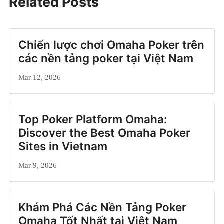
Related Posts
Chiến lược chơi Omaha Poker trên
các nền tảng poker tại Việt Nam
Mar 12, 2026
Top Poker Platform Omaha:
Discover the Best Omaha Poker
Sites in Vietnam
Mar 9, 2026
Khám Phá Các Nền Tảng Poker
Omaha Tốt Nhất tại Việt Nam