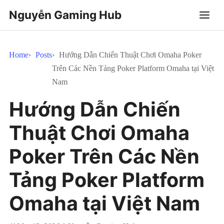
Nguyễn Gaming Hub
Home
Posts
Hướng Dẫn Chiến Thuật Chơi Omaha Poker
Trên Các Nền Tảng Poker Platform Omaha tại Việt
Nam
Hướng Dẫn Chiến
Thuật Chơi Omaha
Poker Trên Các Nền
Tảng Poker Platform
Omaha tại Việt Nam