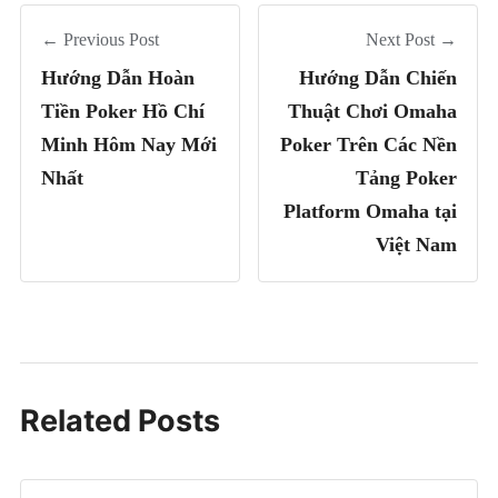
← Previous Post
Next Post →
Hướng Dẫn Hoàn
Hướng Dẫn Chiến
Tiền Poker Hồ Chí
Thuật Chơi Omaha
Minh Hôm Nay Mới
Poker Trên Các Nền
Nhất
Tảng Poker
Platform Omaha tại
Việt Nam
Related Posts