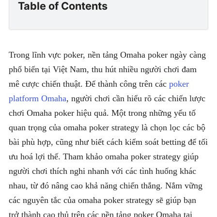
Table of Contents
Trong lĩnh vực poker, nền tảng Omaha poker ngày càng
phổ biến tại Việt Nam, thu hút nhiều người chơi đam
mê cược chiến thuật. Để thành công trên các
poker
platform Omaha
, người chơi cần hiểu rõ các chiến lược
chơi Omaha poker hiệu quả. Một trong những yếu tố
quan trọng của omaha poker strategy là chọn lọc các bộ
bài phù hợp, cũng như biết cách kiểm soát betting để tối
ưu hoá lợi thế. Tham khảo omaha poker strategy giúp
người chơi thích nghi nhanh với các tình huống khác
nhau, từ đó nâng cao khả năng chiến thắng. Nắm vững
các nguyên tắc của omaha poker strategy sẽ giúp bạn
trở thành cao thủ trên các nền tảng poker Omaha tại