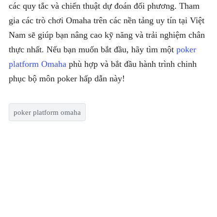
các quy tắc và chiến thuật dự đoán đối phương. Tham
gia các trò chơi Omaha trên các nền tảng uy tín tại Việt
Nam sẽ giúp bạn nâng cao kỹ năng và trải nghiệm chân
thực nhất. Nếu bạn muốn bắt đầu, hãy tìm một
poker
platform Omaha
phù hợp và bắt đầu hành trình chinh
phục bộ môn poker hấp dẫn này!
poker platform omaha