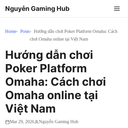
Nguyễn Gaming Hub
Home
Posts
Hướng dẫn chơi Poker Platform Omaha: Cách
chơi Omaha online tại Việt Nam
Hướng dẫn chơi
Poker Platform
Omaha: Cách chơi
Omaha online tại
Việt Nam
Mar 29, 2026
Nguyễn Gaming Hub