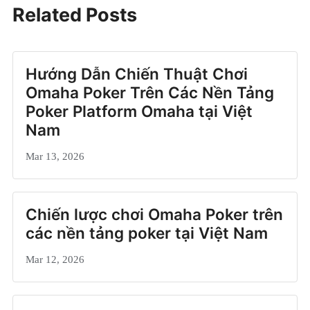
Related Posts
Hướng Dẫn Chiến Thuật Chơi
Omaha Poker Trên Các Nền Tảng
Poker Platform Omaha tại Việt
Nam
Mar 13, 2026
Chiến lược chơi Omaha Poker trên
các nền tảng poker tại Việt Nam
Mar 12, 2026