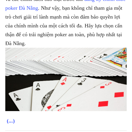
poker Đà Nẵng
. Như vậy, bạn không chỉ tham gia một
trò chơi giải trí lành mạnh mà còn đảm bảo quyền lợi
của chính mình của một cách tối đa. Hãy lựa chọn cẩn
thận để có trải nghiệm poker an toàn, phù hợp nhất tại
Đà Nẵng.
(...)