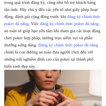
trong quá trình đăng ký, cũng như hỗ trợ khách hàng
tận tình. Hãy chú ý đến các yếu tố như giấy phép hoạt
động, đánh giá cộng đồng trước khi
đăng ký chính thức
poker đà nẵng
. Việc
đăng ký chính thức poker đà nẵng
an toàn sẽ giúp bạn yên tâm khi tham gia các hoạt động
chơi poker hợp pháp, hưởng trọn niềm vui và phần
thưởng xứng đáng.
Đăng ký chính thức poker đà nẵng
chính là con đường an toàn đưa người chơi đến với
những trải nghiệm đỉnh cao của poker tại thành phố
biển xinh đẹp này.