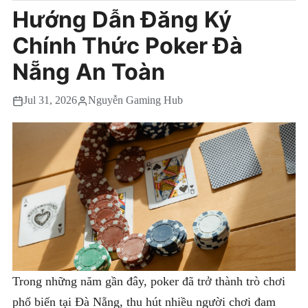
Hướng Dẫn Đăng Ký
Chính Thức Poker Đà
Nẵng An Toàn
Jul 31, 2026
Nguyễn Gaming Hub
Trong những năm gần đây, poker đã trở thành trò chơi
phổ biến tại Đà Nẵng, thu hút nhiều người chơi đam