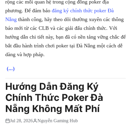
rộng các mối quan hệ trong cộng đồng poker địa
phương. Để đảm bảo
đăng ký chính thức poker Đà
Nẵng
thành công, hãy theo dõi thường xuyên các thông
báo mới từ các CLB và các giải đấu chính thức. Với
hướng dẫn chi tiết này, bạn đã có nền tảng vững chắc để
bắt đầu hành trình chơi poker tại Đà Nẵng một cách dễ
dàng và hợp pháp.
(...)
Hướng Dẫn Đăng Ký
Chính Thức Poker Đà
Nẵng Không Mất Phí
Jul 28, 2026
Nguyễn Gaming Hub