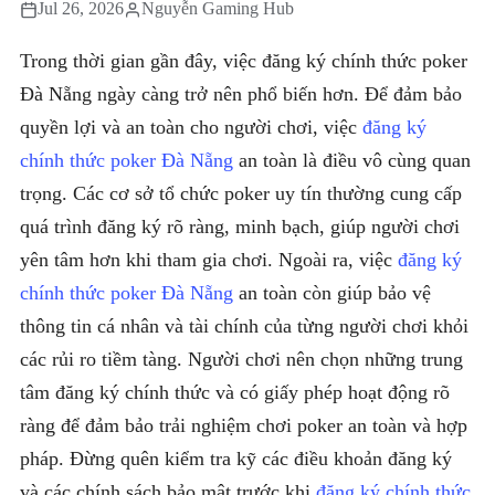
Jul 26, 2026
Nguyễn Gaming Hub
Trong thời gian gần đây, việc đăng ký chính thức poker
Đà Nẵng ngày càng trở nên phổ biến hơn. Để đảm bảo
quyền lợi và an toàn cho người chơi, việc
đăng ký
chính thức poker Đà Nẵng
an toàn là điều vô cùng quan
trọng. Các cơ sở tổ chức poker uy tín thường cung cấp
quá trình đăng ký rõ ràng, minh bạch, giúp người chơi
yên tâm hơn khi tham gia chơi. Ngoài ra, việc
đăng ký
chính thức poker Đà Nẵng
an toàn còn giúp bảo vệ
thông tin cá nhân và tài chính của từng người chơi khỏi
các rủi ro tiềm tàng. Người chơi nên chọn những trung
tâm đăng ký chính thức và có giấy phép hoạt động rõ
ràng để đảm bảo trải nghiệm chơi poker an toàn và hợp
pháp. Đừng quên kiểm tra kỹ các điều khoản đăng ký
và các chính sách bảo mật trước khi
đăng ký chính thức