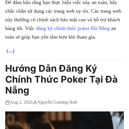
Để đảm bảo rằng bạn thực hiện việc này an toàn, hãy
chắc chắn sử dụng các trang web uy tín. Các trang web
này thường có chính sách bảo mật cao và hỗ trợ khách
hàng tốt. Việc
đăng ký chính thức poker Đà Nẵng
an
toàn sẽ giúp bạn yên tâm hơn khi tham gia.
(...)
Hướng Dẫn Đăng Ký
Chính Thức Poker Tại Đà
Nẵng
Aug 2, 2026
Nguyễn Gaming Hub