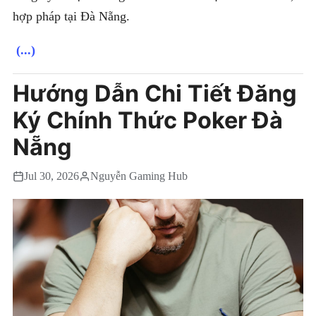
hợp pháp tại Đà Nẵng.
(...)
Hướng Dẫn Chi Tiết Đăng
Ký Chính Thức Poker Đà
Nẵng
Jul 30, 2026
Nguyễn Gaming Hub