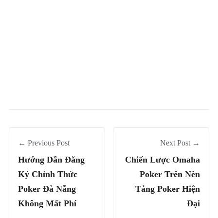
← Previous Post
Next Post →
Hướng Dẫn Đăng
Chiến Lược Omaha
Ký Chính Thức
Poker Trên Nền
Poker Đà Nẵng
Tảng Poker Hiện
Không Mất Phí
Đại