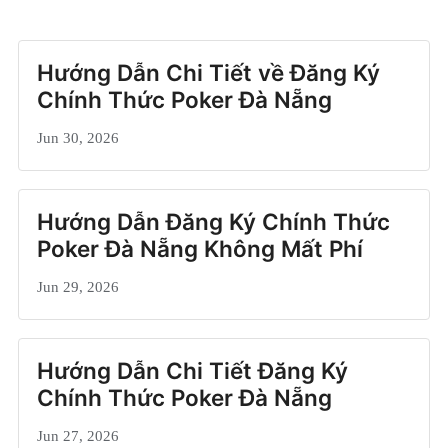
Hướng Dẫn Chi Tiết về Đăng Ký
Chính Thức Poker Đà Nẵng
Jun 30, 2026
Hướng Dẫn Đăng Ký Chính Thức
Poker Đà Nẵng Không Mất Phí
Jun 29, 2026
Hướng Dẫn Chi Tiết Đăng Ký
Chính Thức Poker Đà Nẵng
Jun 27, 2026