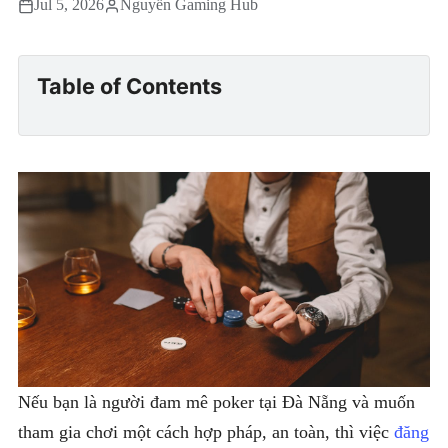
Jul 5, 2026
Nguyễn Gaming Hub
Table of Contents
Nếu bạn là người đam mê poker tại Đà Nẵng và muốn
tham gia chơi một cách hợp pháp, an toàn, thì việc
đăng