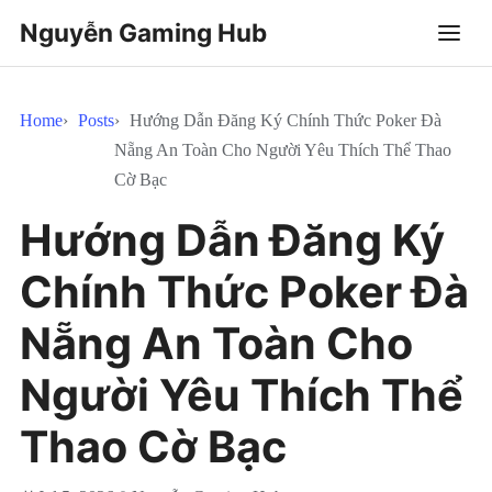
Nguyễn Gaming Hub
Home
Posts
Hướng Dẫn Đăng Ký Chính Thức Poker Đà
Nẵng An Toàn Cho Người Yêu Thích Thể Thao
Cờ Bạc
Hướng Dẫn Đăng Ký
Chính Thức Poker Đà
Nẵng An Toàn Cho
Người Yêu Thích Thể
Thao Cờ Bạc