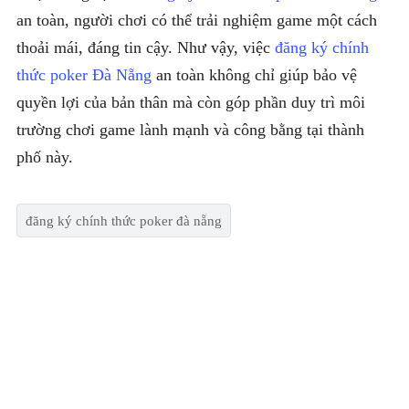
an toàn, người chơi có thể trải nghiệm game một cách
thoải mái, đáng tin cậy. Như vậy, việc
đăng ký chính
thức poker Đà Nẵng
an toàn không chỉ giúp bảo vệ
quyền lợi của bản thân mà còn góp phần duy trì môi
trường chơi game lành mạnh và công bằng tại thành
phố này.
đăng ký chính thức poker đà nẵng