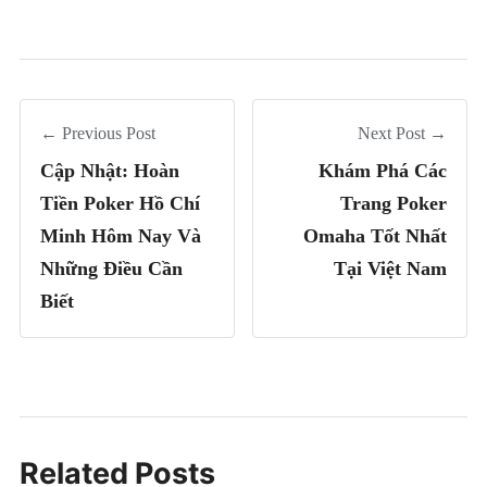
← Previous Post
Next Post →
Cập Nhật: Hoàn
Khám Phá Các
Tiền Poker Hồ Chí
Trang Poker
Minh Hôm Nay Và
Omaha Tốt Nhất
Những Điều Cần
Tại Việt Nam
Biết
Related Posts