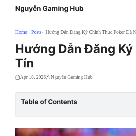
Nguyễn Gaming Hub
Home
Posts
Hướng Dẫn Đăng Ký Chính Thức Poker Đà N
Hướng Dẫn Đăng Ký 
Tín
Apr 18, 2026
Nguyễn Gaming Hub
Table of Contents