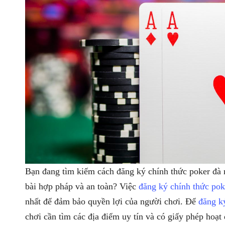
Bạn đang tìm kiếm cách đăng ký chính thức poker đà 
bài hợp pháp và an toàn? Việc
đăng ký chính thức pok
nhất để đảm bảo quyền lợi của người chơi. Để
đăng k
chơi cần tìm các địa điểm uy tín và có giấy phép hoạt