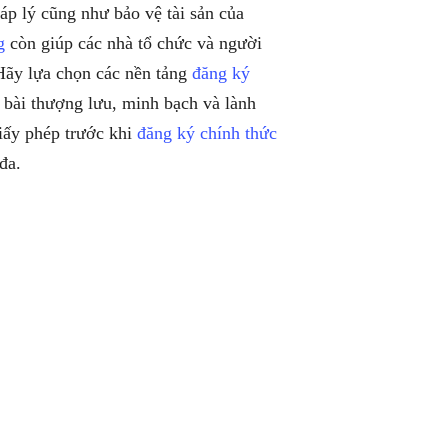
háp lý cũng như bảo vệ tài sản của
g
còn giúp các nhà tổ chức và người
 Hãy lựa chọn các nền tảng
đăng ký
 bài thượng lưu, minh bạch và lành
iấy phép trước khi
đăng ký chính thức
đa.