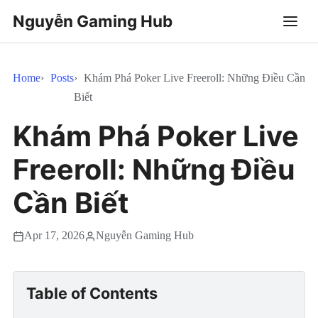
Nguyễn Gaming Hub
Home
Posts
Khám Phá Poker Live Freeroll: Những Điều Cần
Biết
Khám Phá Poker Live
Freeroll: Những Điều
Cần Biết
Apr 17, 2026
Nguyễn Gaming Hub
Table of Contents