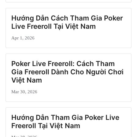
Hướng Dẫn Cách Tham Gia Poker
Live Freeroll Tại Việt Nam
Apr 1, 2026
Poker Live Freeroll: Cách Tham
Gia Freeroll Dành Cho Người Chơi
Việt Nam
Mar 30, 2026
Hướng Dẫn Tham Gia Poker Live
Freeroll Tại Việt Nam