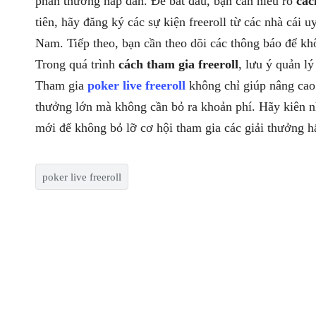
phần thưởng hấp dẫn. Để bắt đầu, bạn cần hiểu rõ
các
tiên, hãy đăng ký các sự kiện freeroll từ các nhà cái u
Nam. Tiếp theo, bạn cần theo dõi các thông báo để khô
Trong quá trình
cách tham gia freeroll
, lưu ý quản lý
Tham gia
poker live freeroll
không chỉ giúp nâng cao
thưởng lớn mà không cần bỏ ra khoản phí. Hãy kiên n
mới để không bỏ lỡ cơ hội tham gia các giải thưởng 
poker live freeroll