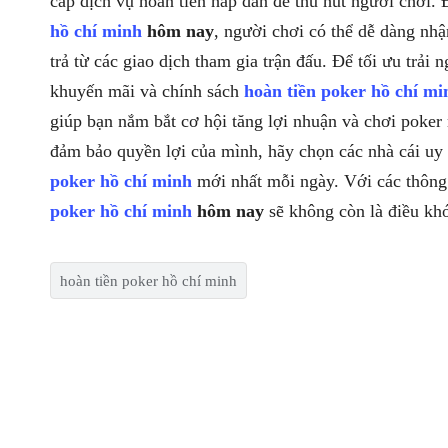
cấp dịch vụ hoàn tiền hấp dẫn để thu hút người chơi. 
hồ chí minh
hôm nay
, người chơi có thể dễ dàng nh
trả từ các giao dịch tham gia trận đấu. Để tối ưu trải
khuyến mãi và chính sách
hoàn tiền poker hồ chí mi
giúp bạn nắm bắt cơ hội tăng lợi nhuận và chơi poker
đảm bảo quyền lợi của mình, hãy chọn các nhà cái uy t
poker hồ chí minh
mới nhất mỗi ngày. Với các thông 
poker hồ chí minh
hôm nay
sẽ không còn là điều kh
hoàn tiền poker hồ chí minh