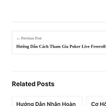
← Previous Post
Hướng Dẫn Cách Tham Gia Poker Live Freeroll
Related Posts
Hướng Dẫn Nhận Hoàn
Cơ Hộ