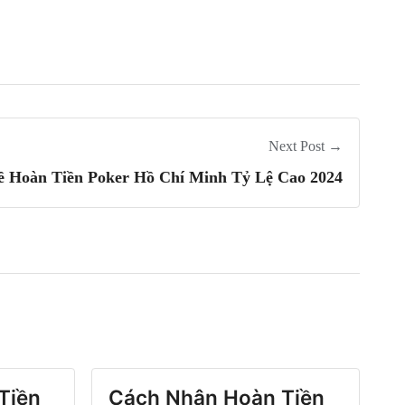
Next Post →
ề Hoàn Tiền Poker Hồ Chí Minh Tỷ Lệ Cao 2024
Tiền
Cách Nhận Hoàn Tiền