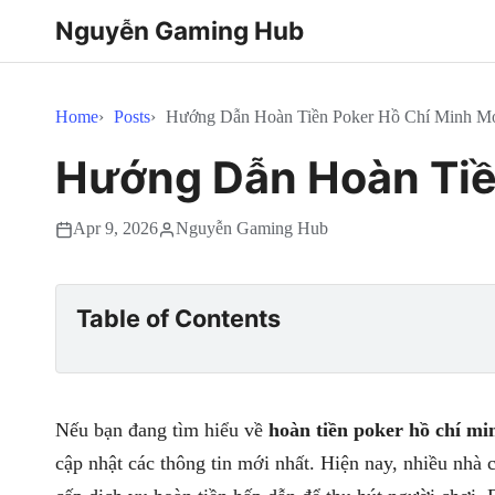
Nguyễn Gaming Hub
Home
Posts
Hướng Dẫn Hoàn Tiền Poker Hồ Chí Minh M
Hướng Dẫn Hoàn Tiề
Apr 9, 2026
Nguyễn Gaming Hub
Table of Contents
Nếu bạn đang tìm hiểu về
hoàn tiền poker hồ chí mi
cập nhật các thông tin mới nhất. Hiện nay, nhiều nhà