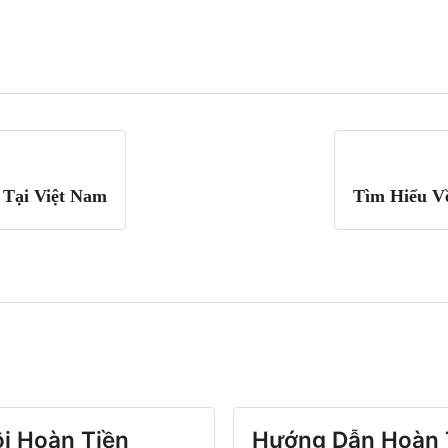
 Tại Việt Nam
Tìm Hiểu V
i Hoàn Tiền
Hướng Dẫn Hoàn 