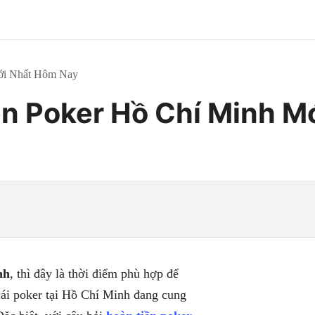
ới Nhất Hôm Nay
n Poker Hồ Chí Minh M
nh
, thì đây là thời điểm phù hợp để
 cái poker tại Hồ Chí Minh đang cung