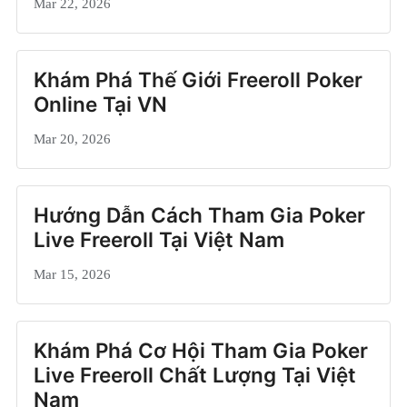
Mar 22, 2026
Khám Phá Thế Giới Freeroll Poker
Online Tại VN
Mar 20, 2026
Hướng Dẫn Cách Tham Gia Poker
Live Freeroll Tại Việt Nam
Mar 15, 2026
Khám Phá Cơ Hội Tham Gia Poker
Live Freeroll Chất Lượng Tại Việt
Nam