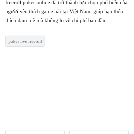
freeroll poker online đã trở thành lựa chọn phổ biến của
người yêu thích game bài tại Việt Nam, giúp bạn thỏa
thích đam mê mà không lo về chi phí ban đầu.
poker live freeroll