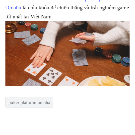
Omaha
là chìa khóa để chiến thắng và trải nghiệm game
tốt nhất tại Việt Nam.
poker platform omaha