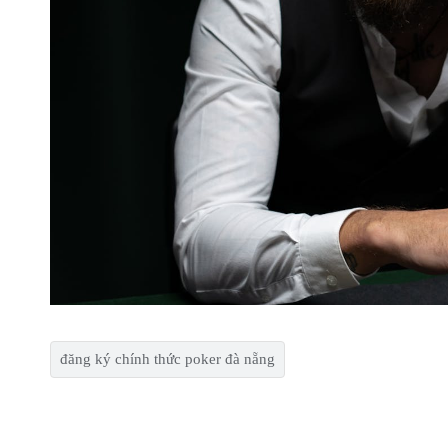
đăng ký chính thức poker đà nẵng