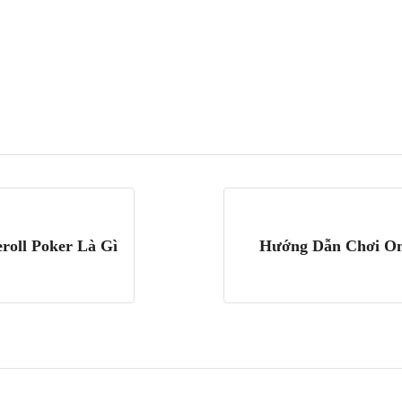
roll Poker Là Gì
Hướng Dẫn Chơi Oma