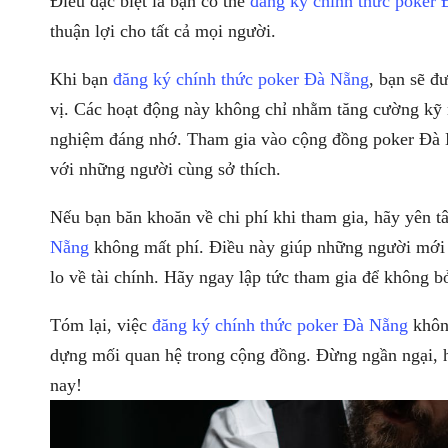
Điều đặc biệt là bạn có thể
đăng ký chính thức poker
thuận lợi cho tất cả mọi người.
Khi bạn
đăng ký chính thức poker Đà Nẵng
, bạn sẽ đ
vị. Các hoạt động này không chỉ nhằm tăng cường kỹ 
nghiệm đáng nhớ. Tham gia vào cộng đồng poker Đà Nẵ
với những người cùng sở thích.
Nếu bạn băn khoăn về chi phí khi tham gia, hãy yên 
Nẵng
không mất phí. Điều này giúp những người mới 
lo về tài chính. Hãy ngay lập tức tham gia để không bỏ
Tóm lại, việc
đăng ký chính thức poker Đà Nẵng
không
dựng mối quan hệ trong cộng đồng. Đừng ngần ngại,
nay!