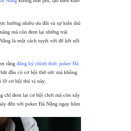
 Đà Nẵng
không mất phí, tạo điều kiện
ược hưởng nhiều ưu đãi và sự kiện thú
năng mà còn đem lại những trải
ng là một cách tuyệt vời để kết nối
tâm rằng
đăng ký chính thức poker Đà
bắt đầu có cơ hội thử sức mà không
 lỡ cơ hội thú vị này.
 chỉ đem lại cơ hội chơi mà còn xây
 hãy đến với poker Đà Nẵng ngay hôm