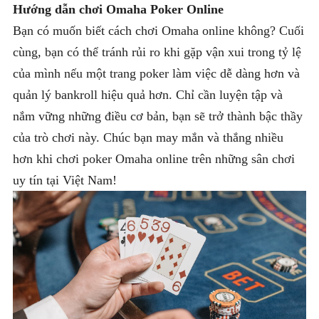
Hướng dẫn chơi Omaha Poker Online
Bạn có muốn biết cách chơi Omaha online không? Cuối
cùng, bạn có thể tránh rủi ro khi gặp vận xui trong tỷ lệ
của mình nếu một trang poker làm việc dễ dàng hơn và
quản lý bankroll hiệu quả hơn. Chỉ cần luyện tập và
nắm vững những điều cơ bản, bạn sẽ trở thành bậc thầy
của trò chơi này. Chúc bạn may mắn và thắng nhiều
hơn khi chơi poker Omaha online trên những sân chơi
uy tín tại Việt Nam!