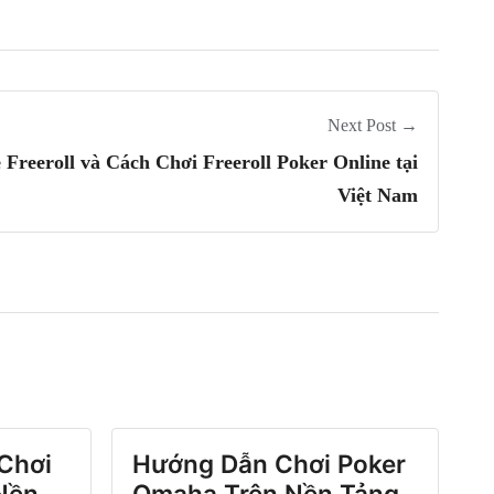
Next Post →
Freeroll và Cách Chơi Freeroll Poker Online tại
Việt Nam
Chơi
Hướng Dẫn Chơi Poker
Nền
Omaha Trên Nền Tảng