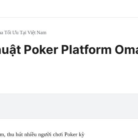
a Tối Ưu Tại Việt Nam
ật Poker Platform Omah
m, thu hút nhiều người chơi Poker kỳ