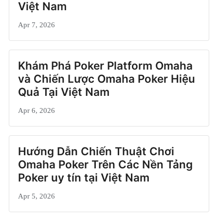
Việt Nam
Apr 7, 2026
Khám Phá Poker Platform Omaha
và Chiến Lược Omaha Poker Hiệu
Quả Tại Việt Nam
Apr 6, 2026
Hướng Dẫn Chiến Thuật Chơi
Omaha Poker Trên Các Nền Tảng
Poker uy tín tại Việt Nam
Apr 5, 2026