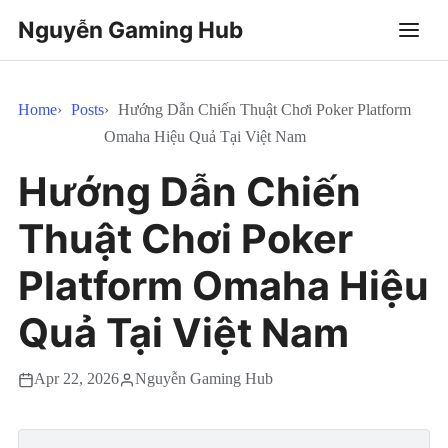
Nguyễn Gaming Hub
Home
Posts
Hướng Dẫn Chiến Thuật Chơi Poker Platform
Omaha Hiệu Quả Tại Việt Nam
Hướng Dẫn Chiến
Thuật Chơi Poker
Platform Omaha Hiệu
Quả Tại Việt Nam
Apr 22, 2026
Nguyễn Gaming Hub