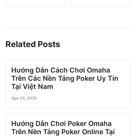
Related Posts
Hướng Dẫn Cách Chơi Omaha
Trên Các Nền Tảng Poker Uy Tín
Tại Việt Nam
Apr 19, 2026
Hướng Dẫn Chơi Poker Omaha
Trên Nền Tảng Poker Online Tại