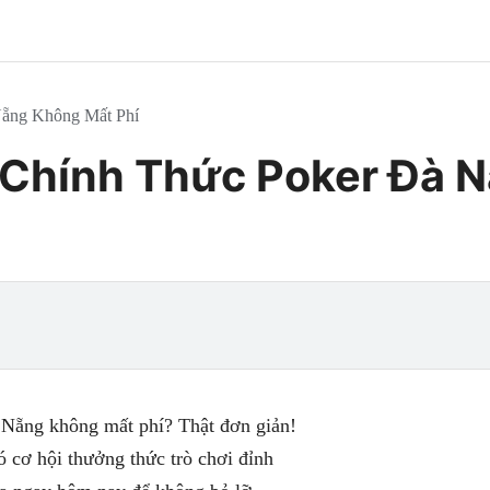
ẵng Không Mất Phí
Chính Thức Poker Đà N
 Nẵng không mất phí? Thật đơn giản!
ó cơ hội thưởng thức trò chơi đỉnh