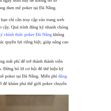
ia ngay hôm nay để không bỏ lỡ
đồng đam mê poker tại Đà Nẵng.
bạn chỉ cần truy cập vào trang web
tin cậy. Quá trình đăng ký nhanh chóng
ký chính thức poker Đà Nẵng
không
ác quyền lợi riêng biệt, giúp nâng cao
g mất phí để trở thành thành viên
o. Đừng bỏ lỡ cơ hội để thể hiện kỹ
mê poker tại Đà Nẵng. Miễn phí
đăng
lỡ để khám phá thế giới poker chuyên