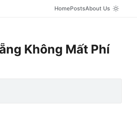
Home
Posts
About Us
ẵng Không Mất Phí