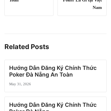
Nam
Related Posts
Hướng Dẫn Đăng Ký Chính Thức
Poker Đà Nẵng An Toàn
May 31, 2026
Hướng Dẫn Đăng Ký Chính Thức