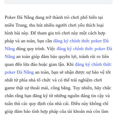
Poker Đà Nẵng đang trở thành trò chơi phổ biến tại
miền Trung, thu hút nhiều người chơi yêu thích loại
hình bài này. Để tham gia trò chơi này một cách hợp
pháp và an toàn, bạn cần
đăng ký chính thức poker Đà
Nẵng
đúng quy trình. Việc
đăng ký chính thức poker Đà
Nẵng
an toàn giúp đảm bảo quyền lợi, tránh rủi ro liên
quan đến lừa đảo hoặc gian lận. Khi
đăng ký chính thức
poker Đà Nẵng
an toàn, bạn sẽ nhận được sự bảo vệ tốt
nhất từ phía nhà tổ chức và có thể trải nghiệm chơi
game thật sự thoải mái, công bằng. Tuy nhiên, hãy chắc
chắn rằng bạn đăng ký từ những nguồn đáng tin cậy và
tuân thủ các quy định của nhà cái. Điều này không chỉ
giúp đảm bảo tính hợp pháp của tài khoản mà còn làm