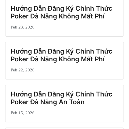
Hướng Dẫn Đăng Ký Chính Thức
Poker Đà Nẵng Không Mất Phí
Feb 23, 2026
Hướng Dẫn Đăng Ký Chính Thức
Poker Đà Nẵng Không Mất Phí
Feb 22, 2026
Hướng Dẫn Đăng Ký Chính Thức
Poker Đà Nẵng An Toàn
Feb 15, 2026