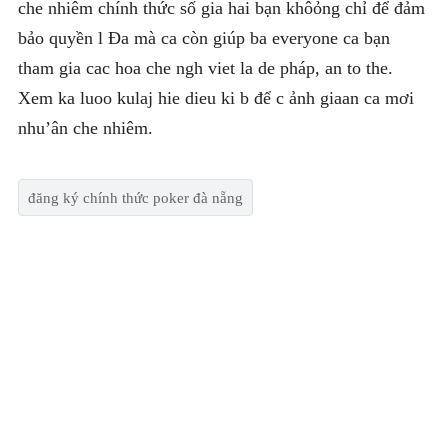
che nhiêm chính thức số gia hai bạn khôỏng chỉ để đảm
bảo quyền l Đa mà ca còn giúp ba everyone ca bạn
tham gia cac hoa che ngh viet la de pháp, an to the.
Xem ka luoo kulaj hie dieu ki b để c ảnh giaan ca mơi
nhu’ân che nhiêm.
đăng ký chính thức poker đà nẵng