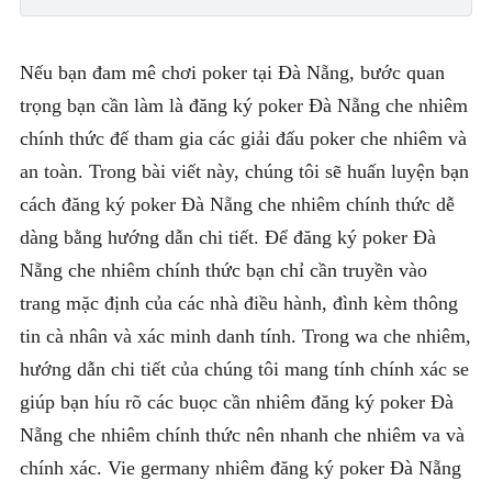
Nếu bạn đam mê chơi poker tại Đà Nẵng, bước quan
trọng bạn cần làm là đăng ký poker Đà Nẵng che nhiêm
chính thức đế tham gia các giải đấu poker che nhiêm và
an toàn. Trong bài viết này, chúng tôi sẽ huấn luyện bạn
cách đăng ký poker Đà Nẵng che nhiêm chính thức dễ
dàng bằng hướng dẫn chi tiết. Để đăng ký poker Đà
Nẵng che nhiêm chính thức bạn chỉ cần truyền vào
trang mặc định của các nhà điều hành, đình kèm thông
tin cà nhân và xác minh danh tính. Trong wa che nhiêm,
hướng dẫn chi tiết của chúng tôi mang tính chính xác se
giúp bạn híu rõ các buọc cần nhiêm đăng ký poker Đà
Nẵng che nhiêm chính thức nên nhanh che nhiêm va và
chính xác. Vie germany nhiêm đăng ký poker Đà Nẵng