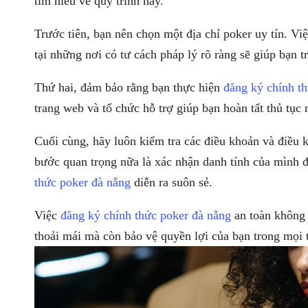
tìm hiểu về quy trình này.
Trước tiên, bạn nên chọn một địa chỉ poker uy tín. Vi
tại những nơi có tư cách pháp lý rõ ràng sẽ giúp bạn t
Thứ hai, đảm bảo rằng bạn thực hiện
đăng ký chính t
trang web và tổ chức hỗ trợ giúp bạn hoàn tất thủ tụ
Cuối cùng, hãy luôn kiểm tra các điều khoản và điều 
bước quan trọng nữa là xác nhận danh tính của mình 
thức poker đà nẵng
diễn ra suôn sẻ.
Việc
đăng ký chính thức poker đà nẵng
an toàn không 
thoải mái mà còn bảo vệ quyền lợi của bạn trong mọi 