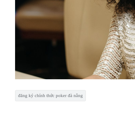
đăng ký chính thức poker đà nẵng