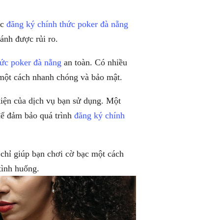
ệc
đăng ký chính thức poker đà nẵng
ránh được rủi ro.
hức poker đà nẵng
an toàn. Có nhiều
c một cách nhanh chóng và bảo mật.
kiện của dịch vụ bạn sử dụng. Một
để đảm bảo quá trình
đăng ký chính
chỉ giúp bạn chơi cờ bạc một cách
tình huống.