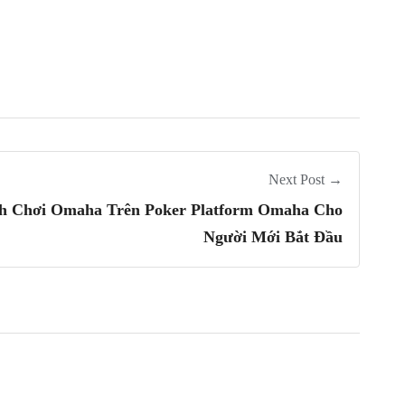
Next Post →
h Chơi Omaha Trên Poker Platform Omaha Cho
Người Mới Bắt Đầu