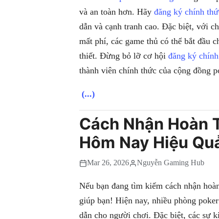
và an toàn hơn. Hãy
đăng ký chính th
dẫn và cạnh tranh cao. Đặc biệt, với c
mất phí, các game thủ có thể bắt đầu 
thiết. Đừng bỏ lỡ cơ hội
đăng ký chính
thành viên chính thức của cộng đồng 
(...)
Cách Nhận Hoàn T
Hôm Nay Hiệu Qu
Mar 26, 2026
Nguyễn Gaming Hub
Nếu bạn đang tìm kiếm cách nhận hoàn 
giúp bạn! Hiện nay, nhiều phòng poker
dẫn cho người chơi. Đặc biệt, các sự 