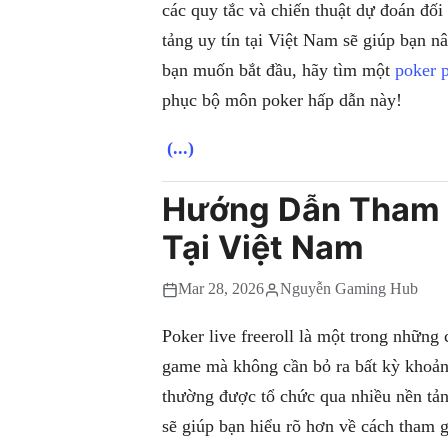
các quy tắc và chiến thuật dự đoán đố
tảng uy tín tại Việt Nam sẽ giúp bạn n
bạn muốn bắt đầu, hãy tìm một
poker 
phục bộ môn poker hấp dẫn này!
(...)
Hướng Dẫn Tham Gi
Tại Việt Nam
Mar 28, 2026
Nguyễn Gaming Hub
Poker live freeroll là một trong những 
game mà không cần bỏ ra bất kỳ khoản p
thường được tổ chức qua nhiều nền tản
sẽ giúp bạn hiểu rõ hơn về cách tham gi