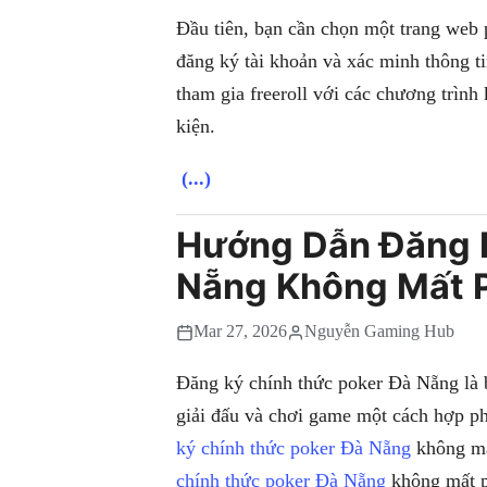
Đầu tiên, bạn cần chọn một trang web 
đăng ký tài khoản và xác minh thông ti
tham gia freeroll với các chương trình
kiện.
(...)
Hướng Dẫn Đăng K
Nẵng Không Mất 
Mar 27, 2026
Nguyễn Gaming Hub
Đăng ký chính thức poker Đà Nẵng là b
giải đấu và chơi game một cách hợp p
ký chính thức poker Đà Nẵng
không mất
chính thức poker Đà Nẵng
không mất ph