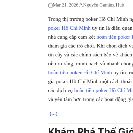
Mar 21, 2026
Nguyễn Gaming Hub
Trong thị trường poker Hồ Chí Minh ng
poker Hồ Chí Minh
uy tín là điều quan
nhà cung cấp cam kết
hoàn tiền poker
tham gia các trò chơi. Khi chọn dịch 
tin cậy và các chính sách bảo vệ khách
tiền rõ ràng, minh bạch và nhanh chón
hoàn tiền poker Hồ Chí Minh
uy tín tr
gia poker Hồ Chí Minh một cách thoải m
các dịch vụ
hoàn tiền poker Hồ Chí M
và yên tâm hơn trong các hoạt động giải
(...)
Khám Phá Thế Giới