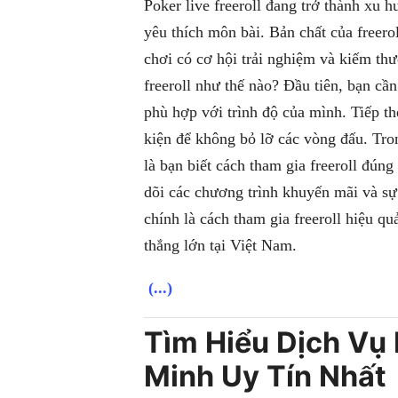
Poker live freeroll đang trở thành xu
yêu thích môn bài. Bản chất của freero
chơi có cơ hội trải nghiệm và kiếm th
freeroll như thế nào? Đầu tiên, bạn cần
phù hợp với trình độ của mình. Tiếp th
kiện để không bỏ lỡ các vòng đấu. Tro
là bạn biết cách tham gia freeroll đún
dõi các chương trình khuyến mãi và sự
chính là cách tham gia freeroll hiệu q
thắng lớn tại Việt Nam.
(...)
Tìm Hiểu Dịch Vụ 
Minh Uy Tín Nhất