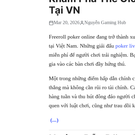
Tại VN
Mar 20, 2026
Nguyễn Gaming Hub
Freeroll poker online đang trở thành
tại Việt Nam. Những giải đấu
poker liv
miễn phí để người chơi trải nghiệm. B
gia vào các bàn chơi đầy hứng thú.
Một trong những điểm hấp dẫn chính củ
thắng mà không cần rủi ro tài chính. C
hàng tuần và thu hút đông đảo người c
quen với luật chơi, cũng như trau dồi 
(...)