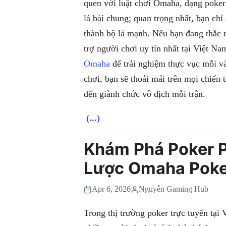
quen với luật chơi Omaha, dạng poker
lá bài chung; quan trọng nhất, bạn chỉ
thành bộ lá mạnh. Nếu bạn đang thắc 
trợ người chơi uy tín nhất tại Việt N
Omaha
để trải nghiệm thực vục mỗi vá
chơi, bạn sẽ thoải mái trên mọi chiến 
đến giành chức vô địch mỗi trận.
(...)
Khám Phá Poker P
Lược Omaha Poker
Apr 6, 2026
Nguyễn Gaming Hub
Trong thị trường poker trực tuyến tại