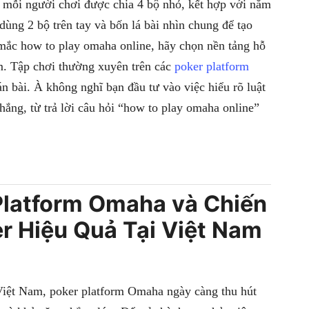
 mỗi người chơi được chia 4 bộ nhỏ, kết hợp với năm
 dùng 2 bộ trên tay và bốn lá bài nhìn chung để tạo
mắc how to play omaha online, hãy chọn nền tảng hỗ
am. Tập chơi thường xuyên trên các
poker platform
n bài. À không nghĩ bạn đầu tư vào việc hiểu rõ luật
thắng, từ trả lời câu hỏi “how to play omaha online”
latform Omaha và Chiến
 Hiệu Quả Tại Việt Nam
 Việt Nam, poker platform Omaha ngày càng thu hút