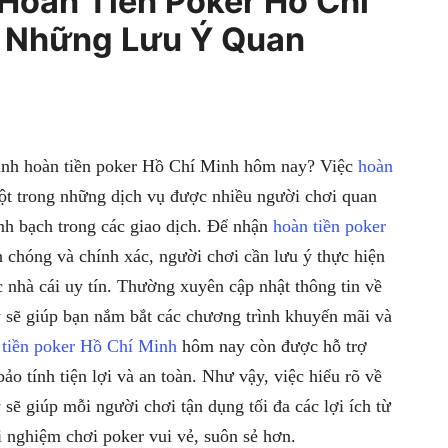
oàn Tiền Poker Hồ Chí
 Những Lưu Ý Quan
rình hoàn tiền poker Hồ Chí Minh hôm nay? Việc
hoàn
t trong những dịch vụ được nhiều người chơi quan
nh bạch trong các giao dịch. Để nhận
hoàn tiền poker
chóng và chính xác, người chơi cần lưu ý thực hiện
nhà cái uy tín. Thường xuyên cập nhật thông tin về
sẽ giúp bạn nắm bắt các chương trình khuyến mãi và
 tiền poker Hồ Chí Minh
hôm nay còn được hỗ trợ
ảo tính tiện lợi và an toàn. Như vậy, việc hiểu rõ về
sẽ giúp mỗi người chơi tận dụng tối đa các lợi ích từ
i nghiệm chơi poker vui vẻ, suôn sẻ hơn.