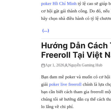
poker Hồ Chí Minh
tỷ lệ cao sẽ giúp 
cơ hội gặt gái thành công. Do đó, nếu
hãy chọn nhà điều hành có tỷ lệ chươ
(...)
Hướng Dẫn Cách 
Freeroll Tại Việt 
Apr 1, 2026
Nguyễn Gaming Hub
Bạn đam mê poker và muốn có cơ hội t
giải
poker live freeroll
chính là lựa ch
bạn cần biết cách tham gia freeroll mộ
chúng tôi sẽ hướng dẫn cụ thể cách tha
lo lắng về chi phí.