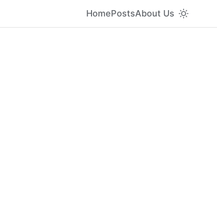
Home
Posts
About Us