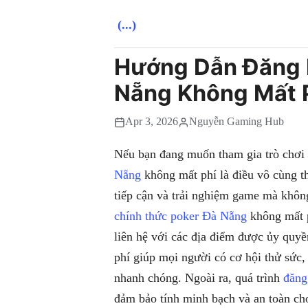
(...)
Hướng Dẫn Đăng 
Nẵng Không Mất 
Apr 3, 2026
Nguyễn Gaming Hub
Nếu bạn đang muốn tham gia trò chơi 
Nẵng
không mất phí là điều vô cùng t
tiếp cận và trải nghiệm game mà khôn
chính thức poker Đà Nẵng
không mất p
liên hệ với các địa điểm được ủy quy
phí giúp mọi người có cơ hội thử sức
nhanh chóng. Ngoài ra, quá trình
đăng
đảm bảo tính minh bạch và an toàn ch