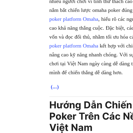
nhiều người chơi vì tính thử thách cao
nắm bắt chiến lược omaha poker đúng đ
poker platform Omaha
, hiểu rõ các n
cao khả năng thắng cuộc. Đặc biệt, cá
vốn và đọc đối thủ, nhằm tối ưu hóa cá
poker platform Omaha
kết hợp với chi
nâng cao kỹ năng nhanh chóng. Với sự
chơi tại Việt Nam ngày càng dễ dàng t
mình để chiến thắng dễ dàng hơn.
(...)
Hướng Dẫn Chiến
Poker Trên Các Nề
Việt Nam