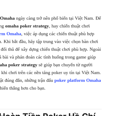
m Omaha
ngày càng trở nên phổ biến tại Việt Nam. Để
ững
omaha poker strategy
, hay chiến thuật chơi
form Omaha
, việc áp dụng các chiến thuật phù hợp
. Khi bắt đầu, hãy tập trung vào việc chọn bàn chơi
 đối thủ để xây dựng chiến thuật chơi phù hợp. Ngoài
lá bài và phán đoán các tình huống trong game giúp
ha poker strategy
sẽ giúp bạn chuyển từ người
 khi chơi trên các nền tảng poker uy tín tại Việt Nam.
uật đúng đắn, những trận đấu
poker platform Omaha
chiến thắng hơn cho bạn.