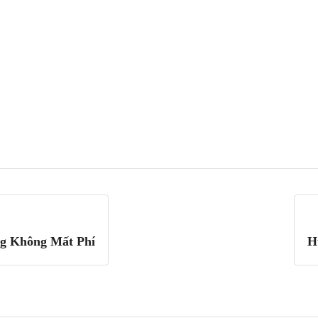
g Không Mất Phí
H