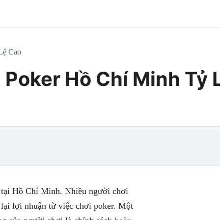
Lệ Cao
Poker Hồ Chí Minh Tỷ 
n tại Hồ Chí Minh. Nhiều người chơi
lại lợi nhuận từ việc chơi poker. Một