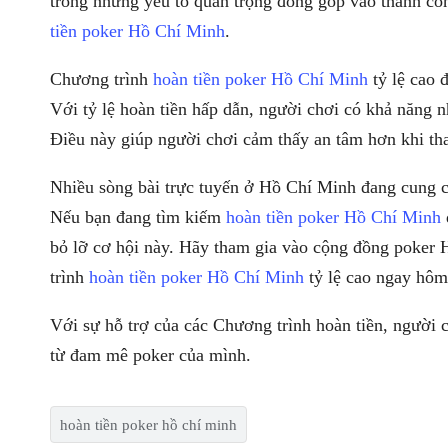
trong những yếu tố quan trọng đóng góp vào thành cô
tiền poker Hồ Chí Minh
.
Chương trình
hoàn tiền poker Hồ Chí Minh
tỷ lệ cao 
Với tỷ lệ hoàn tiền hấp dẫn, người chơi có khả năng n
Điều này giúp người chơi cảm thấy an tâm hơn khi tha
Nhiều sòng bài trực tuyến ở Hồ Chí Minh đang cung cấ
Nếu bạn đang tìm kiếm
hoàn tiền poker Hồ Chí Minh
bỏ lỡ cơ hội này. Hãy tham gia vào cộng đồng poker
trình
hoàn tiền poker Hồ Chí Minh
tỷ lệ cao ngay hôm
Với sự hỗ trợ của các Chương trình hoàn tiền, người c
từ đam mê poker của mình.
hoàn tiền poker hồ chí minh