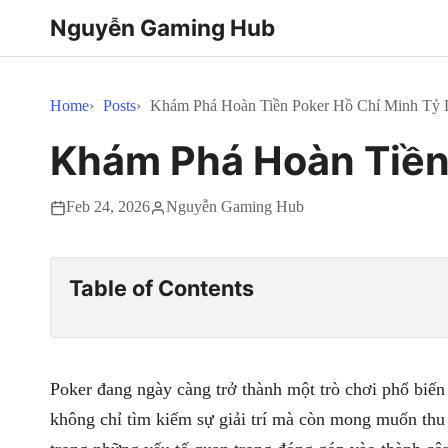
Nguyễn Gaming Hub
Home
Posts
Khám Phá Hoàn Tiền Poker Hồ Chí Minh Tỷ 
Khám Phá Hoàn Tiền 
Feb 24, 2026
Nguyễn Gaming Hub
Table of Contents
Poker đang ngày càng trở thành một trò chơi phổ biế
không chỉ tìm kiếm sự giải trí mà còn mong muốn thu 