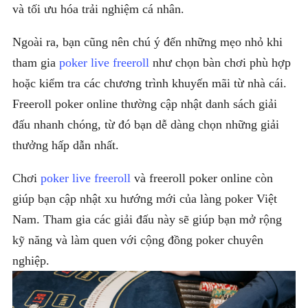
và tối ưu hóa trải nghiệm cá nhân.
Ngoài ra, bạn cũng nên chú ý đến những mẹo nhỏ khi
tham gia
poker live freeroll
như chọn bàn chơi phù hợp
hoặc kiểm tra các chương trình khuyến mãi từ nhà cái.
Freeroll poker online thường cập nhật danh sách giải
đấu nhanh chóng, từ đó bạn dễ dàng chọn những giải
thưởng hấp dẫn nhất.
Chơi
poker live freeroll
và freeroll poker online còn
giúp bạn cập nhật xu hướng mới của làng poker Việt
Nam. Tham gia các giải đấu này sẽ giúp bạn mở rộng
kỹ năng và làm quen với cộng đồng poker chuyên
nghiệp.