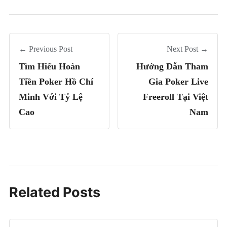
← Previous Post
Next Post →
Tìm Hiểu Hoàn
Hướng Dẫn Tham
Tiền Poker Hồ Chí
Gia Poker Live
Minh Với Tỷ Lệ
Freeroll Tại Việt
Cao
Nam
Related Posts