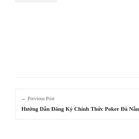
← Previous Post
Hướng Dẫn Đăng Ký Chính Thức Poker Đà Nẵn