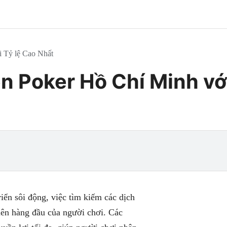
 Tỷ lệ Cao Nhất
 Poker Hồ Chí Minh với
iển sôi động, việc tìm kiếm các dịch
tiên hàng đầu của người chơi. Các