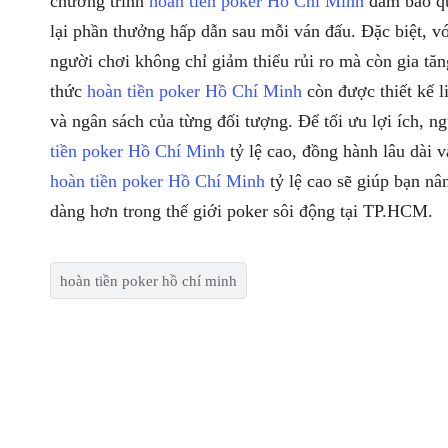
chương trình
hoàn tiền poker Hồ Chí Minh
đảm bảo qu
lại phần thưởng hấp dẫn sau mỗi ván đấu. Đặc biệt, với
người chơi không chỉ giảm thiểu rủi ro mà còn gia tăn
thức
hoàn tiền poker Hồ Chí Minh
còn được thiết kế l
và ngân sách của từng đối tượng. Để tối ưu lợi ích, n
tiền poker Hồ Chí Minh
tỷ lệ cao, đồng hành lâu dài v
hoàn tiền poker Hồ Chí Minh
tỷ lệ cao sẽ giúp bạn nâ
dàng hơn trong thế giới poker sôi động tại TP.HCM.
hoàn tiền poker hồ chí minh