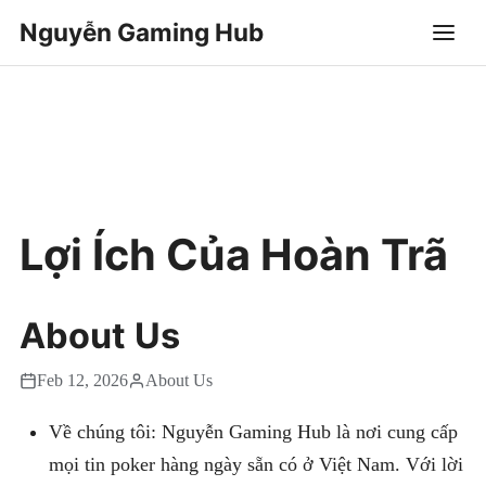
Nguyễn Gaming Hub
Lợi Ích Của Hoàn Trã
About Us
Feb 12, 2026
About Us
Về chúng tôi: Nguyễn Gaming Hub là nơi cung cấp
mọi tin poker hàng ngày sẵn có ở Việt Nam. Với lời