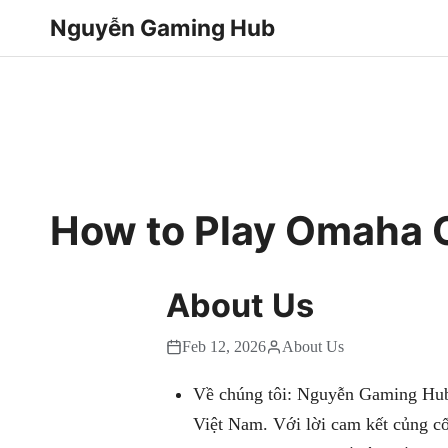
Nguyễn Gaming Hub
How to Play Omaha 
About Us
Feb 12, 2026
About Us
Về chúng tôi: Nguyễn Gaming Hub 
Việt Nam. Với lời cam kết củng c