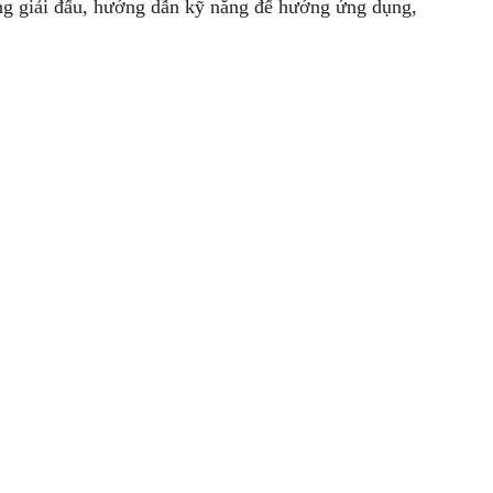
ợng giải đấu, hướng dẫn kỹ năng đế hướng ứng dụng,