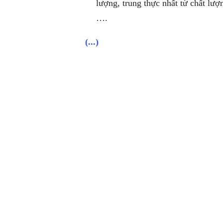
lượng, trung thực nhất từ chất lư
….
(...)