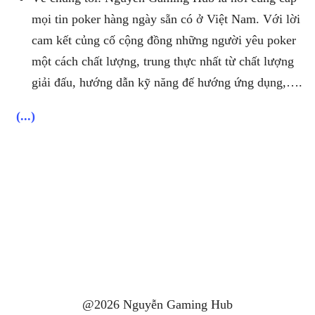
mọi tin poker hàng ngày sẵn có ở Việt Nam. Với lời
cam kết củng cố cộng đồng những người yêu poker
một cách chất lượng, trung thực nhất từ chất lượng
giải đấu, hướng dẫn kỹ năng đế hướng ứng dụng,….
(...)
@2026 Nguyễn Gaming Hub