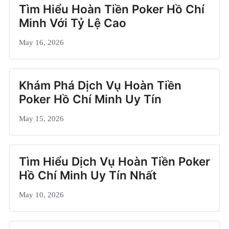
Tìm Hiểu Hoàn Tiền Poker Hồ Chí
Minh Với Tỷ Lệ Cao
May 16, 2026
Khám Phá Dịch Vụ Hoàn Tiền
Poker Hồ Chí Minh Uy Tín
May 15, 2026
Tìm Hiểu Dịch Vụ Hoàn Tiền Poker
Hồ Chí Minh Uy Tín Nhất
May 10, 2026