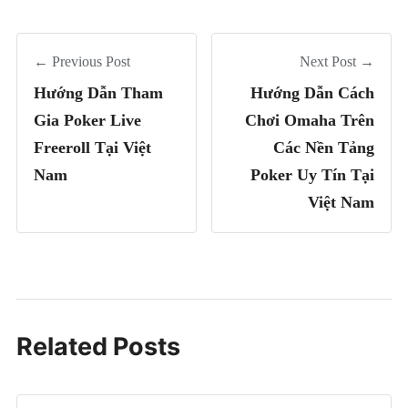
← Previous Post
Next Post →
Hướng Dẫn Tham
Hướng Dẫn Cách
Gia Poker Live
Chơi Omaha Trên
Freeroll Tại Việt
Các Nền Tảng
Nam
Poker Uy Tín Tại
Việt Nam
Related Posts