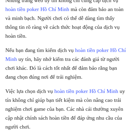
Những trang web uy tín không chỉ cung cấp dịch vụ
hoàn tiền poker Hồ Chí Minh
mà còn đảm bảo an toàn
và minh bạch. Người chơi có thể dễ dàng tìm thấy
thông tin rõ ràng về cách thức hoạt động của dịch vụ
hoàn tiền.
Nếu bạn đang tìm kiếm dịch vụ
hoàn tiền poker Hồ Chí
Minh
uy tín, hãy nhớ kiểm tra các đánh giá từ người
chơi khác. Đó là cách tốt nhất để đảm bảo rằng bạn
đang chọn đúng nơi để trải nghiệm.
Việc lựa chọn dịch vụ
hoàn tiền poker Hồ Chí Minh
uy
tín không chỉ giúp bạn tiết kiệm mà còn nâng cao trải
nghiệm chơi game của bạn. Các nhà cái thường xuyên
cập nhật chính sách hoàn tiền để đáp ứng nhu cầu của
người chơi.