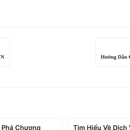
VN
Hướng Dẫn C
 Phá Chương
Tìm Hiểu Về Dịch