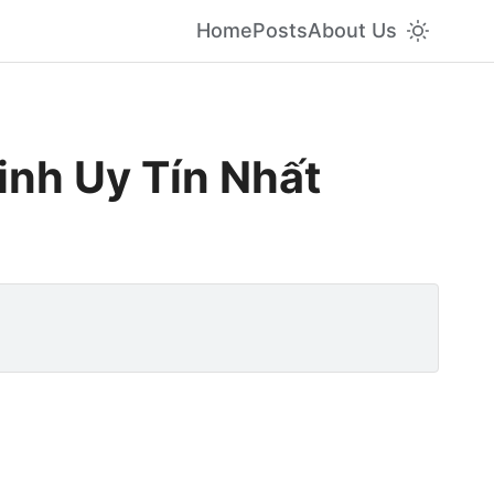
Home
Posts
About Us
inh Uy Tín Nhất