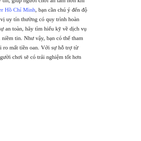
 tín, giúp người chơi an tâm hơn khi
ker Hồ Chí Minh
, bạn cần chú ý đến độ
vị uy tín thường có quy trình hoàn
ự an toàn, hãy tìm hiểu kỹ về dịch vụ
 niềm tin. Như vậy, bạn có thể tham
 ro mất tiền oan. Với sự hỗ trợ từ
người chơi sẽ có trải nghiệm tốt hơn