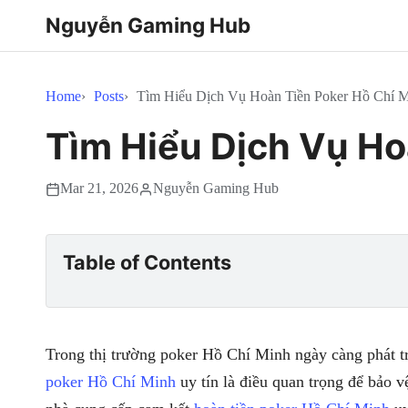
Nguyễn Gaming Hub
Home
Posts
Tìm Hiểu Dịch Vụ Hoàn Tiền Poker Hồ Chí M
Tìm Hiểu Dịch Vụ Ho
Mar 21, 2026
Nguyễn Gaming Hub
Table of Contents
Trong thị trường poker Hồ Chí Minh ngày càng phát tr
poker Hồ Chí Minh
uy tín là điều quan trọng để bảo v