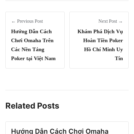
← Previous Post
Next Post →
Hướng Dẫn Cách
Khám Phá Dịch Vụ
Chơi Omaha Trên
Hoàn Tiền Poker
Các Nền Tảng
Hồ Chí Minh Uy
Poker tại Việt Nam
Tín
Related Posts
Hướng Dẫn Cách Chơi Omaha