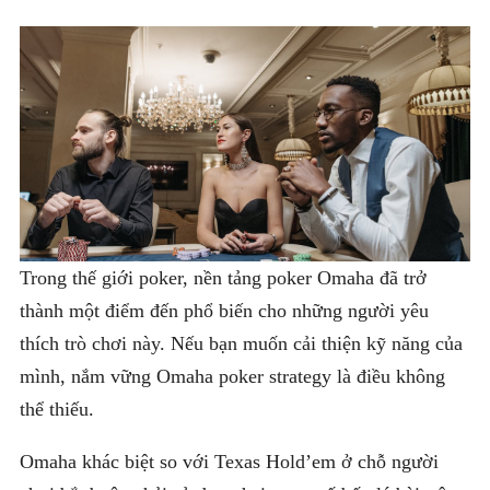
Trong thế giới poker, nền tảng poker Omaha đã trở
thành một điểm đến phổ biến cho những người yêu
thích trò chơi này. Nếu bạn muốn cải thiện kỹ năng của
mình, nắm vững Omaha poker strategy là điều không
thể thiếu.
Omaha khác biệt so với Texas Hold’em ở chỗ người