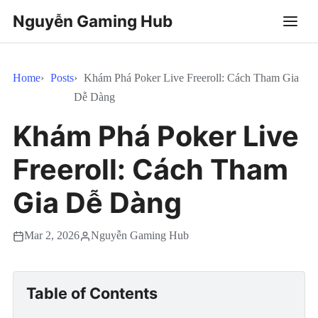
Nguyễn Gaming Hub
Home
Posts
Khám Phá Poker Live Freeroll: Cách Tham Gia
Dễ Dàng
Khám Phá Poker Live
Freeroll: Cách Tham
Gia Dễ Dàng
Mar 2, 2026
Nguyễn Gaming Hub
Table of Contents