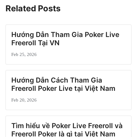
Related Posts
Hướng Dẫn Tham Gia Poker Live
Freeroll Tại VN
Feb 25, 2026
Hướng Dẫn Cách Tham Gia
Freeroll Poker Live tại Việt Nam
Feb 20, 2026
Tìm hiểu về Poker Live Freeroll và
Freeroll Poker là gì tại Việt Nam