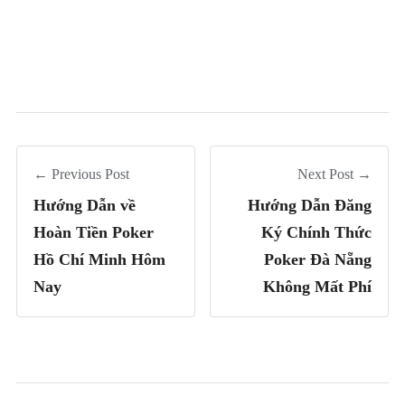
← Previous Post
Next Post →
Hướng Dẫn về
Hướng Dẫn Đăng
Hoàn Tiền Poker
Ký Chính Thức
Hồ Chí Minh Hôm
Poker Đà Nẵng
Nay
Không Mất Phí