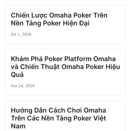
Chiến Lược Omaha Poker Trên
Nền Tảng Poker Hiện Đại
Jul 1, 2026
Khám Phá Poker Platform Omaha
và Chiến Thuật Omaha Poker Hiệu
Quả
Jun 24, 2026
Hướng Dẫn Cách Chơi Omaha
Trên Các Nền Tảng Poker Việt
Nam