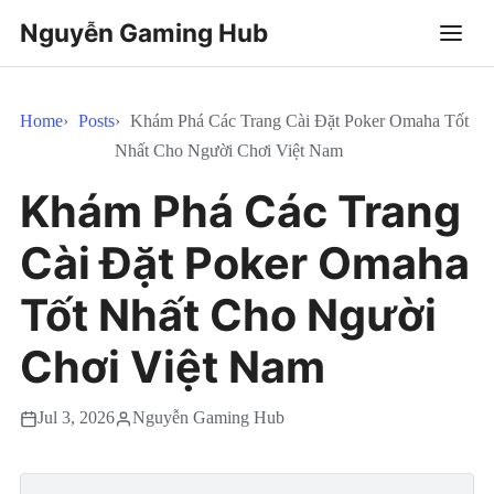
Nguyễn Gaming Hub
Home
Posts
Khám Phá Các Trang Cài Đặt Poker Omaha Tốt
Nhất Cho Người Chơi Việt Nam
Khám Phá Các Trang
Cài Đặt Poker Omaha
Tốt Nhất Cho Người
Chơi Việt Nam
Jul 3, 2026
Nguyễn Gaming Hub